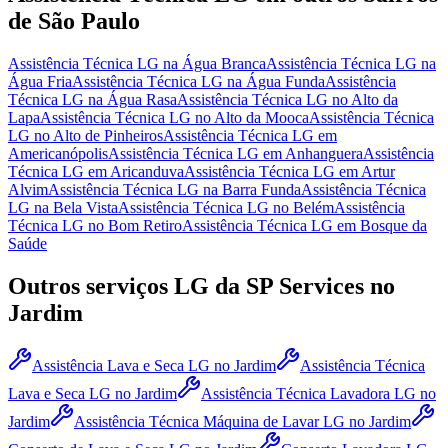
de São Paulo
Assistência Técnica LG
na Água Branca
Assistência Técnica LG
na
Água Fria
Assistência Técnica LG
na Água Funda
Assistência
Técnica LG
na Água Rasa
Assistência Técnica LG
no Alto da
Lapa
Assistência Técnica LG
no Alto da Mooca
Assistência Técnica
LG
no Alto de Pinheiros
Assistência Técnica LG
em
Americanópolis
Assistência Técnica LG
em Anhanguera
Assistência
Técnica LG
em Aricanduva
Assistência Técnica LG
em Artur
Alvim
Assistência Técnica LG
na Barra Funda
Assistência Técnica
LG
na Bela Vista
Assistência Técnica LG
no Belém
Assistência
Técnica LG
no Bom Retiro
Assistência Técnica LG
em Bosque da
Saúde
Outros serviços
LG
da SP Services
no
Jardim
Assistência Lava e Seca LG
no Jardim
Assistência Técnica
Lava e Seca LG
no Jardim
Assistência Técnica Lavadora LG
no
Jardim
Assistência Técnica Máquina de Lavar LG
no Jardim