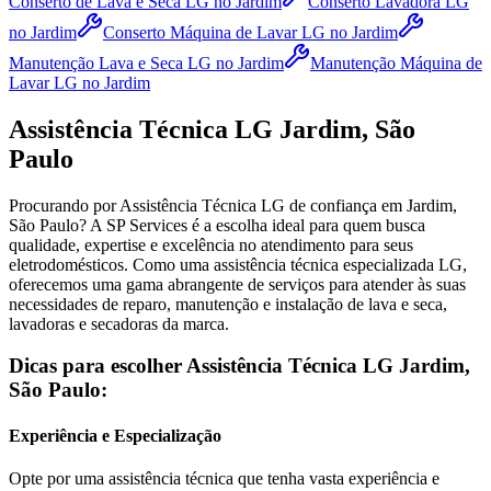
Conserto de Lava e Seca LG
no Jardim
Conserto Lavadora LG
no Jardim
Conserto Máquina de Lavar LG
no Jardim
Manutenção Lava e Seca LG
no Jardim
Manutenção Máquina de
Lavar LG
no Jardim
Assistência Técnica
LG
Jardim, São
Paulo
Procurando por Assistência Técnica
LG
de confiança
em Jardim,
São Paulo
? A SP Services é a escolha ideal para quem busca
qualidade, expertise e excelência no atendimento para seus
eletrodomésticos. Como uma assistência técnica especializada
LG
,
oferecemos uma gama abrangente de serviços para atender às suas
necessidades de reparo, manutenção e instalação de lava e seca,
lavadoras e secadoras da marca.
Dicas para escolher Assistência Técnica
LG
Jardim,
São Paulo
:
Experiência e Especialização
Opte por uma assistência técnica que tenha vasta experiência e