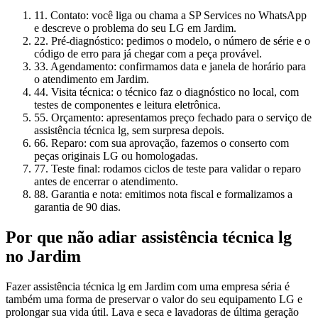
1
1. Contato: você liga ou chama a SP Services no WhatsApp
e descreve o problema do seu LG em Jardim.
2
2. Pré-diagnóstico: pedimos o modelo, o número de série e o
código de erro para já chegar com a peça provável.
3
3. Agendamento: confirmamos data e janela de horário para
o atendimento em Jardim.
4
4. Visita técnica: o técnico faz o diagnóstico no local, com
testes de componentes e leitura eletrônica.
5
5. Orçamento: apresentamos preço fechado para o serviço de
assistência técnica lg, sem surpresa depois.
6
6. Reparo: com sua aprovação, fazemos o conserto com
peças originais LG ou homologadas.
7
7. Teste final: rodamos ciclos de teste para validar o reparo
antes de encerrar o atendimento.
8
8. Garantia e nota: emitimos nota fiscal e formalizamos a
garantia de 90 dias.
Por que não adiar
assistência técnica lg
no Jardim
Fazer assistência técnica lg em Jardim com uma empresa séria é
também uma forma de preservar o valor do seu equipamento LG e
prolongar sua vida útil. Lava e seca e lavadoras de última geração