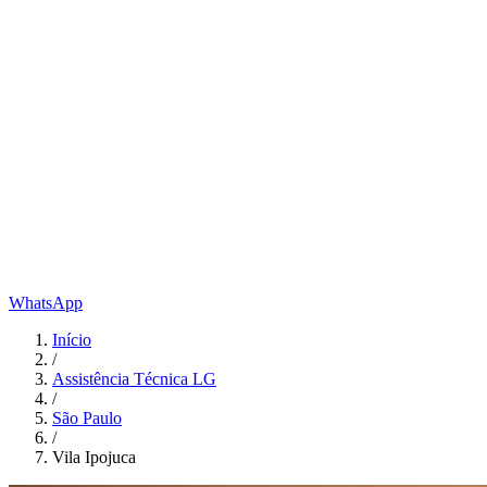
WhatsApp
Início
/
Assistência Técnica LG
/
São Paulo
/
Vila Ipojuca