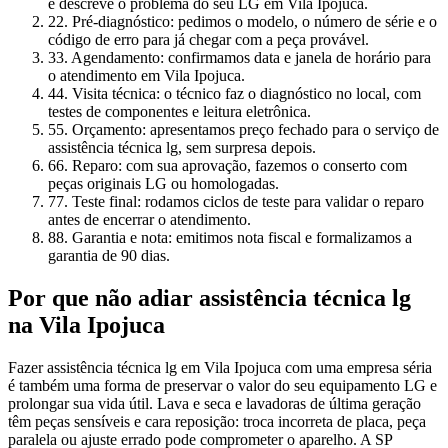
e descreve o problema do seu LG em Vila Ipojuca.
2
2. Pré-diagnóstico: pedimos o modelo, o número de série e o
código de erro para já chegar com a peça provável.
3
3. Agendamento: confirmamos data e janela de horário para
o atendimento em Vila Ipojuca.
4
4. Visita técnica: o técnico faz o diagnóstico no local, com
testes de componentes e leitura eletrônica.
5
5. Orçamento: apresentamos preço fechado para o serviço de
assistência técnica lg, sem surpresa depois.
6
6. Reparo: com sua aprovação, fazemos o conserto com
peças originais LG ou homologadas.
7
7. Teste final: rodamos ciclos de teste para validar o reparo
antes de encerrar o atendimento.
8
8. Garantia e nota: emitimos nota fiscal e formalizamos a
garantia de 90 dias.
Por que não adiar
assistência técnica lg
na Vila Ipojuca
Fazer assistência técnica lg em Vila Ipojuca com uma empresa séria
é também uma forma de preservar o valor do seu equipamento LG e
prolongar sua vida útil. Lava e seca e lavadoras de última geração
têm peças sensíveis e cara reposição: troca incorreta de placa, peça
paralela ou ajuste errado pode comprometer o aparelho. A SP