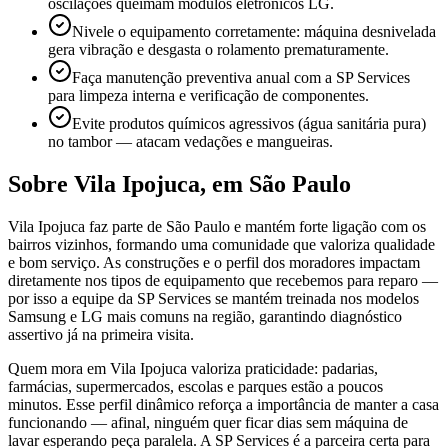
oscilações queimam módulos eletrônicos LG.
Nivele o equipamento corretamente: máquina desnivelada
gera vibração e desgasta o rolamento prematuramente.
Faça manutenção preventiva anual com a SP Services
para limpeza interna e verificação de componentes.
Evite produtos químicos agressivos (água sanitária pura)
no tambor — atacam vedações e mangueiras.
Sobre
Vila Ipojuca
,
em São Paulo
Vila Ipojuca faz parte de São Paulo e mantém forte ligação com os
bairros vizinhos, formando uma comunidade que valoriza qualidade
e bom serviço. As construções e o perfil dos moradores impactam
diretamente nos tipos de equipamento que recebemos para reparo —
por isso a equipe da SP Services se mantém treinada nos modelos
Samsung e LG mais comuns na região, garantindo diagnóstico
assertivo já na primeira visita.
Quem mora em Vila Ipojuca valoriza praticidade: padarias,
farmácias, supermercados, escolas e parques estão a poucos
minutos. Esse perfil dinâmico reforça a importância de manter a casa
funcionando — afinal, ninguém quer ficar dias sem máquina de
lavar esperando peça paralela. A SP Services é a parceira certa para