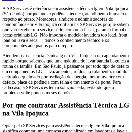
A SP Services é referência em assistência técnica lg em Vila Ipojuca
(São Paulo) porque une experiência técnica, atendimento humano e
respeito ao prazo. Moradores, síndicos e administradoras de
condomínios em Vila Ipojuca confiam na SP Services porque sabem
que vão receber um serviço sério, com nota fiscal, garantia formal e
peças originais LG. Não importa o modelo: lavadora top load, front
load ou lava e seca — temos o conhecimento técnico e os
componentes adequados para o reparo.
Atendemos assistência técnica lg em Vila Ipojuca com agendamento
rápido porque sabemos que uma máquina de lavar parada bagunça a
rotina da família. Em São Paulo já passamos por todo tipo de defeito
em equipamentos LG — vazamentos, ruídos no rolamento, módulo
eletrônico queimado por oscilação de energia, motor inverter com
defeito, placa de potência com falha e travamento de porta. Para
cada caso, a SP Services tem a solução certa, evitando que o
problema volte poucos meses depois.
Por que contratar
Assistência Técnica LG
na Vila Ipojuca
Optar pela SP Services para assistência técnica lg em Vila Ipojuca
significa contratar uma empresa especializada em lavadoras e lava e