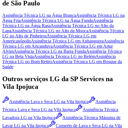
de São Paulo
Assistência Técnica LG
na Água Branca
Assistência Técnica LG
na
Água Fria
Assistência Técnica LG
na Água Funda
Assistência
Técnica LG
na Água Rasa
Assistência Técnica LG
no Alto da
Lapa
Assistência Técnica LG
no Alto da Mooca
Assistência Técnica
LG
no Alto de Pinheiros
Assistência Técnica LG
em
Americanópolis
Assistência Técnica LG
em Anhanguera
Assistência
Técnica LG
em Aricanduva
Assistência Técnica LG
em Artur
Alvim
Assistência Técnica LG
na Barra Funda
Assistência Técnica
LG
na Bela Vista
Assistência Técnica LG
no Belém
Assistência
Técnica LG
no Bom Retiro
Assistência Técnica LG
em Bosque da
Saúde
Outros serviços
LG
da SP Services
na
Vila Ipojuca
Assistência Lava e Seca LG
na Vila Ipojuca
Assistência
Técnica Lava e Seca LG
na Vila Ipojuca
Assistência Técnica
Lavadora LG
na Vila Ipojuca
Assistência Técnica Máquina de
Lavar LG
na Vila Ipojuca
Conserto de Lava e Seca LG
na Vila