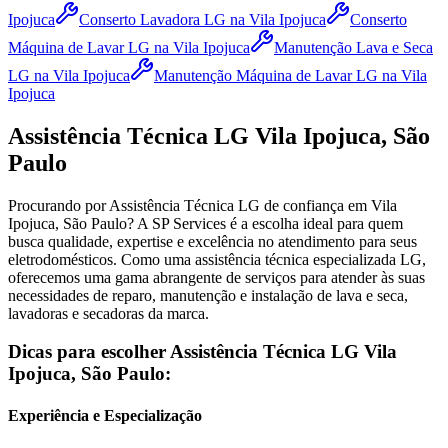
Ipojuca
Conserto Lavadora LG
na Vila Ipojuca
Conserto
Máquina de Lavar LG
na Vila Ipojuca
Manutenção Lava e Seca
LG
na Vila Ipojuca
Manutenção Máquina de Lavar LG
na Vila
Ipojuca
Assistência Técnica
LG
Vila Ipojuca, São
Paulo
Procurando por Assistência Técnica
LG
de confiança
em Vila
Ipojuca, São Paulo
? A SP Services é a escolha ideal para quem
busca qualidade, expertise e excelência no atendimento para seus
eletrodomésticos. Como uma assistência técnica especializada
LG
,
oferecemos uma gama abrangente de serviços para atender às suas
necessidades de reparo, manutenção e instalação de lava e seca,
lavadoras e secadoras da marca.
Dicas para escolher Assistência Técnica
LG
Vila
Ipojuca, São Paulo
:
Experiência e Especialização