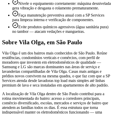
Nivele o equipamento corretamente: máquina desnivelada
gera vibração e desgasta o rolamento prematuramente.
Faça manutenção preventiva anual com a SP Services
para limpeza interna e verificação de componentes.
Evite produtos químicos agressivos (água sanitária pura)
no tambor — atacam vedações e mangueiras.
Sobre
Vila Olga
,
em São Paulo
Vila Olga é um dos bairros mais conhecidos de São Paulo. Reúne
residências, condomínios verticais e comércios, com perfil de
moradores que investem em eletrodomésticos de qualidade —
Samsung e LG são marcas dominantes nas áreas de serviço e
lavanderias compartilhadas de Vila Olga. Casas mais antigas e
prédios novos convivem na mesma quadra, o que faz com que a SP
Services atenda desde lavadoras top load mais simples até linhas
premium de lava e seca instaladas em apartamentos de alto padrão.
A localização de Vila Olga dentro de São Paulo contribui para a
rotina movimentada do bairro: acesso a corredores principais,
comércio diversificado, escolas, mercados e serviços de bairro que
atendem as famílias todos os dias. É essa estrutura que torna
indispensável manter os eletrodomésticos funcionando — uma