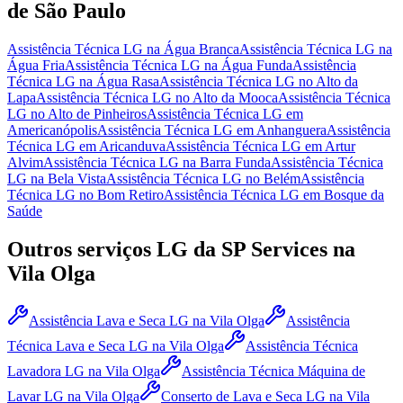
de São Paulo
Assistência Técnica LG
na Água Branca
Assistência Técnica LG
na
Água Fria
Assistência Técnica LG
na Água Funda
Assistência
Técnica LG
na Água Rasa
Assistência Técnica LG
no Alto da
Lapa
Assistência Técnica LG
no Alto da Mooca
Assistência Técnica
LG
no Alto de Pinheiros
Assistência Técnica LG
em
Americanópolis
Assistência Técnica LG
em Anhanguera
Assistência
Técnica LG
em Aricanduva
Assistência Técnica LG
em Artur
Alvim
Assistência Técnica LG
na Barra Funda
Assistência Técnica
LG
na Bela Vista
Assistência Técnica LG
no Belém
Assistência
Técnica LG
no Bom Retiro
Assistência Técnica LG
em Bosque da
Saúde
Outros serviços
LG
da SP Services
na
Vila Olga
Assistência Lava e Seca LG
na Vila Olga
Assistência
Técnica Lava e Seca LG
na Vila Olga
Assistência Técnica
Lavadora LG
na Vila Olga
Assistência Técnica Máquina de
Lavar LG
na Vila Olga
Conserto de Lava e Seca LG
na Vila