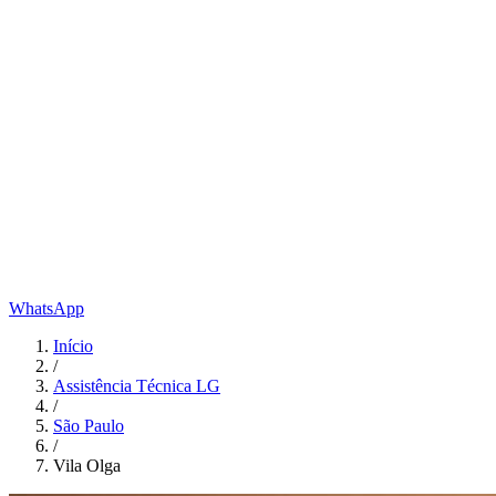
WhatsApp
Início
/
Assistência Técnica LG
/
São Paulo
/
Vila Olga