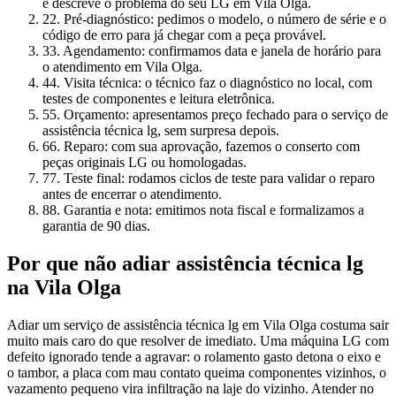
e descreve o problema do seu LG em Vila Olga.
2
2. Pré-diagnóstico: pedimos o modelo, o número de série e o
código de erro para já chegar com a peça provável.
3
3. Agendamento: confirmamos data e janela de horário para
o atendimento em Vila Olga.
4
4. Visita técnica: o técnico faz o diagnóstico no local, com
testes de componentes e leitura eletrônica.
5
5. Orçamento: apresentamos preço fechado para o serviço de
assistência técnica lg, sem surpresa depois.
6
6. Reparo: com sua aprovação, fazemos o conserto com
peças originais LG ou homologadas.
7
7. Teste final: rodamos ciclos de teste para validar o reparo
antes de encerrar o atendimento.
8
8. Garantia e nota: emitimos nota fiscal e formalizamos a
garantia de 90 dias.
Por que não adiar
assistência técnica lg
na Vila Olga
Adiar um serviço de assistência técnica lg em Vila Olga costuma sair
muito mais caro do que resolver de imediato. Uma máquina LG com
defeito ignorado tende a agravar: o rolamento gasto detona o eixo e
o tambor, a placa com mau contato queima componentes vizinhos, o
vazamento pequeno vira infiltração na laje do vizinho. Atender no