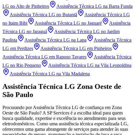
LG
no Alto de Pinheiros
Assistência Técnica LG
na Barra Funda
Assistência Técnica LG
no Butantã
Assistência Técnica LG
no Itaim Bibi
Assistência Técnica LG
no Jaguaré
Assistência
Técnica LG
no Jaraguá
Assistência Técnica LG
no Jardim
Paulista
Assistência Técnica LG
na Lapa
Assistência Técnica
LG
em Perdizes
Assistência Técnica LG
em Pinheiros
Assistência Técnica LG
em Raposo Tavares
Assistência Técnica
LG
no Rio Pequeno
Assistência Técnica LG
na Vila Leopoldina
Assistência Técnica LG
na Vila Madalena
Assistência Técnica
LG
Zona Oeste de
São Paulo
Procurando por Assistência Técnica
LG
de confiança
em Zona
Oeste de São Paulo
? A SP Services é a escolha ideal para quem
busca qualidade, expertise e excelência no atendimento para seus
eletrodomésticos. Como uma assistência técnica especializada
LG
,
oferecemos uma gama abrangente de serviços para atender às suas
necessidades de reparo, manutenção e instalação de lava e seca,