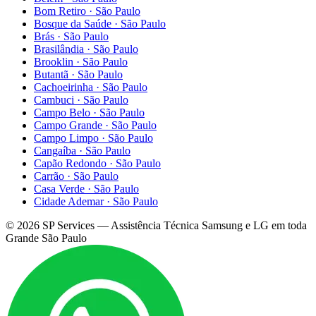
Bom Retiro
·
São Paulo
Bosque da Saúde
·
São Paulo
Brás
·
São Paulo
Brasilândia
·
São Paulo
Brooklin
·
São Paulo
Butantã
·
São Paulo
Cachoeirinha
·
São Paulo
Cambuci
·
São Paulo
Campo Belo
·
São Paulo
Campo Grande
·
São Paulo
Campo Limpo
·
São Paulo
Cangaíba
·
São Paulo
Capão Redondo
·
São Paulo
Carrão
·
São Paulo
Casa Verde
·
São Paulo
Cidade Ademar
·
São Paulo
©
2026
SP Services — Assistência Técnica Samsung e LG em toda
Grande São Paulo