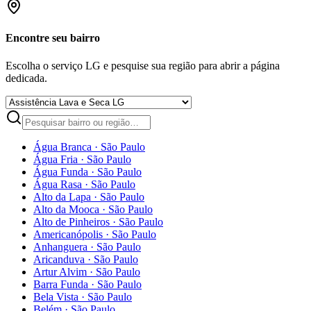
Encontre seu bairro
Escolha o serviço LG e pesquise sua região para abrir a página
dedicada.
Água Branca
·
São Paulo
Água Fria
·
São Paulo
Água Funda
·
São Paulo
Água Rasa
·
São Paulo
Alto da Lapa
·
São Paulo
Alto da Mooca
·
São Paulo
Alto de Pinheiros
·
São Paulo
Americanópolis
·
São Paulo
Anhanguera
·
São Paulo
Aricanduva
·
São Paulo
Artur Alvim
·
São Paulo
Barra Funda
·
São Paulo
Bela Vista
·
São Paulo
Belém
·
São Paulo