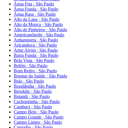
Água Fria
·
São Paulo
Água Funda
·
São Paulo
Água Rasa
·
São Paulo
Alto da Lapa
·
São Paulo
Alto da Mooca
·
São Paulo
Alto de Pinheiros
·
São Paulo
Americanópolis
·
São Paulo
Anhanguera
·
São Paulo
Aricanduva
·
São Paulo
Artur Alvim
·
São Paulo
Barra Funda
·
São Paulo
Bela Vista
·
São Paulo
Belém
·
São Paulo
Bom Retiro
·
São Paulo
Bosque da Saúde
·
São Paulo
Brás
·
São Paulo
Brasilândia
·
São Paulo
Brooklin
·
São Paulo
Butantã
·
São Paulo
Cachoeirinha
·
São Paulo
Cambuci
·
São Paulo
Campo Belo
·
São Paulo
Campo Grande
·
São Paulo
Campo Limpo
·
São Paulo
Cangaíba
·
São Paulo