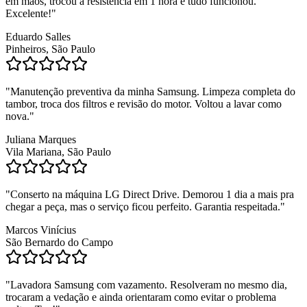
em mãos, trocou a resistência em 1 hora e tudo funcionou.
Excelente!
"
Eduardo Salles
Pinheiros, São Paulo
"
Manutenção preventiva da minha Samsung. Limpeza completa do
tambor, troca dos filtros e revisão do motor. Voltou a lavar como
nova.
"
Juliana Marques
Vila Mariana, São Paulo
"
Conserto na máquina LG Direct Drive. Demorou 1 dia a mais pra
chegar a peça, mas o serviço ficou perfeito. Garantia respeitada.
"
Marcos Vinícius
São Bernardo do Campo
"
Lavadora Samsung com vazamento. Resolveram no mesmo dia,
trocaram a vedação e ainda orientaram como evitar o problema