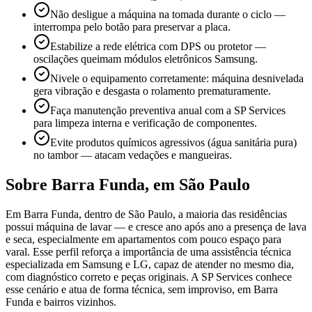
Não desligue a máquina na tomada durante o ciclo —
interrompa pelo botão para preservar a placa.
Estabilize a rede elétrica com DPS ou protetor —
oscilações queimam módulos eletrônicos Samsung.
Nivele o equipamento corretamente: máquina desnivelada
gera vibração e desgasta o rolamento prematuramente.
Faça manutenção preventiva anual com a SP Services
para limpeza interna e verificação de componentes.
Evite produtos químicos agressivos (água sanitária pura)
no tambor — atacam vedações e mangueiras.
Sobre
Barra Funda
,
em São Paulo
Em Barra Funda, dentro de São Paulo, a maioria das residências
possui máquina de lavar — e cresce ano após ano a presença de lava
e seca, especialmente em apartamentos com pouco espaço para
varal. Esse perfil reforça a importância de uma assistência técnica
especializada em Samsung e LG, capaz de atender no mesmo dia,
com diagnóstico correto e peças originais. A SP Services conhece
esse cenário e atua de forma técnica, sem improviso, em Barra
Funda e bairros vizinhos.