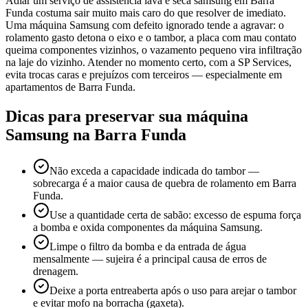
Adiar um serviço de assistência lava e seca samsung em Barra
Funda costuma sair muito mais caro do que resolver de imediato.
Uma máquina Samsung com defeito ignorado tende a agravar: o
rolamento gasto detona o eixo e o tambor, a placa com mau contato
queima componentes vizinhos, o vazamento pequeno vira infiltração
na laje do vizinho. Atender no momento certo, com a SP Services,
evita trocas caras e prejuízos com terceiros — especialmente em
apartamentos de Barra Funda.
Dicas para preservar sua máquina
Samsung
na Barra Funda
Não exceda a capacidade indicada do tambor —
sobrecarga é a maior causa de quebra de rolamento em Barra
Funda.
Use a quantidade certa de sabão: excesso de espuma força
a bomba e oxida componentes da máquina Samsung.
Limpe o filtro da bomba e da entrada de água
mensalmente — sujeira é a principal causa de erros de
drenagem.
Deixe a porta entreaberta após o uso para arejar o tambor
e evitar mofo na borracha (gaxeta).