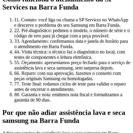
Services
na Barra Funda
1
1. Contato: você liga ou chama a SP Services no WhatsApp
e descreve o problema do seu Samsung em Barra Funda.
2
2. Pré-diagnóstico: pedimos o modelo, o número de série e o
código de erro para já chegar com a peça provável.
3
3. Agendamento: confirmamos data e janela de horário para
o atendimento em Barra Funda.
4
4. Visita técnica: o técnico faz o diagnóstico no local, com
testes de componentes e leitura eletrônica.
5
5. Orçamento: apresentamos preço fechado para o serviço de
assistência lava e seca samsung, sem surpresa depois.
6
6. Reparo: com sua aprovação, fazemos o conserto com
peças originais Samsung ou homologadas.
7
7. Teste final: rodamos ciclos de teste para validar o reparo
antes de encerrar o atendimento.
8
8. Garantia e nota: emitimos nota fiscal e formalizamos a
garantia de 90 dias.
Por que não adiar
assistência lava e seca
samsung
na Barra Funda