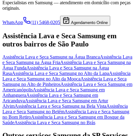
Especialistas em
Samsung
— atendimento em domicílio com peças
originais.
WhatsApp
(11) 5468-0205
Agendamento Online
Assistência Lava e Seca Samsung
em
outros bairros
de São Paulo
Assistência Lava e Seca Samsung
na Água Branca
Assistência Lava
e Seca Samsung
na Água Fria
Assistência Lava e Seca Samsung
na
Água Funda
Assistência Lava e Seca Samsung
na Água
Rasa
Assistência Lava e Seca Samsung
no Alto da Lapa
Assistência
Lava e Seca Samsung
no Alto da Mooca
Assistência Lava e Seca
Samsung
no Alto de Pinheiros
Assistência Lava e Seca Samsung
em
Americanópolis
Assistência Lava e Seca Samsung
em
Anhanguera
Assistência Lava e Seca Samsung
em
Aricanduva
Assistência Lava e Seca Samsung
em Artur
Alvim
Assistência Lava e Seca Samsung
na Bela Vista
Assistência
Lava e Seca Samsung
no Belém
Assistência Lava e Seca Samsung
no Bom Retiro
Assistência Lava e Seca Samsung
em Bosque da
Saúde
Assistência Lava e Seca Samsung
no Brás
Outros serviços
Samsung
da SP Services