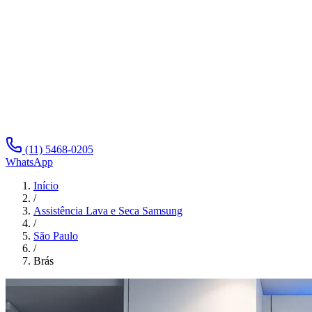
(11) 5468-0205
WhatsApp
Início
/
Assistência Lava e Seca Samsung
/
São Paulo
/
Brás