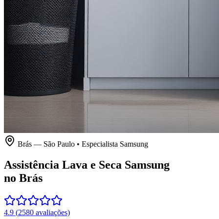
Brás
—
São Paulo
• Especialista
Samsung
Assistência Lava e Seca Samsung
no Brás
4.9
(
2580
avaliações)