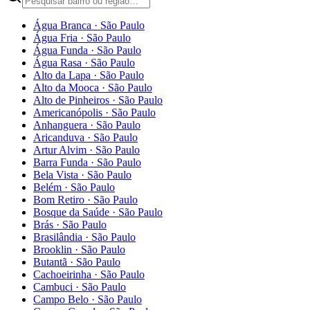
Água Branca
·
São Paulo
Água Fria
·
São Paulo
Água Funda
·
São Paulo
Água Rasa
·
São Paulo
Alto da Lapa
·
São Paulo
Alto da Mooca
·
São Paulo
Alto de Pinheiros
·
São Paulo
Americanópolis
·
São Paulo
Anhanguera
·
São Paulo
Aricanduva
·
São Paulo
Artur Alvim
·
São Paulo
Barra Funda
·
São Paulo
Bela Vista
·
São Paulo
Belém
·
São Paulo
Bom Retiro
·
São Paulo
Bosque da Saúde
·
São Paulo
Brás
·
São Paulo
Brasilândia
·
São Paulo
Brooklin
·
São Paulo
Butantã
·
São Paulo
Cachoeirinha
·
São Paulo
Cambuci
·
São Paulo
Campo Belo
·
São Paulo