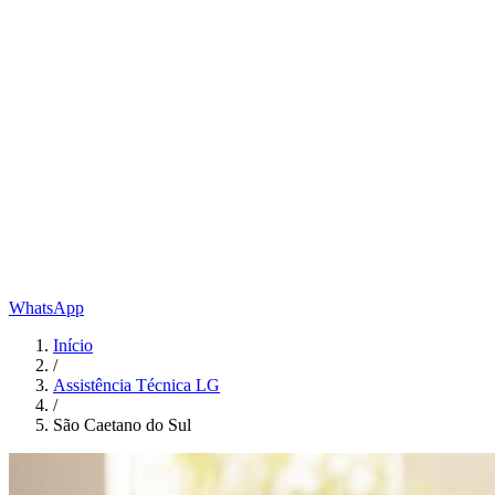
WhatsApp
Início
/
Assistência Técnica LG
/
São Caetano do Sul