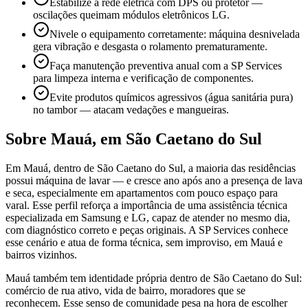
Estabilize a rede elétrica com DPS ou protetor —
oscilações queimam módulos eletrônicos LG.
Nivele o equipamento corretamente: máquina desnivelada
gera vibração e desgasta o rolamento prematuramente.
Faça manutenção preventiva anual com a SP Services
para limpeza interna e verificação de componentes.
Evite produtos químicos agressivos (água sanitária pura)
no tambor — atacam vedações e mangueiras.
Sobre
Mauá
,
em São Caetano do Sul
Em Mauá, dentro de São Caetano do Sul, a maioria das residências
possui máquina de lavar — e cresce ano após ano a presença de lava
e seca, especialmente em apartamentos com pouco espaço para
varal. Esse perfil reforça a importância de uma assistência técnica
especializada em Samsung e LG, capaz de atender no mesmo dia,
com diagnóstico correto e peças originais. A SP Services conhece
esse cenário e atua de forma técnica, sem improviso, em Mauá e
bairros vizinhos.
Mauá também tem identidade própria dentro de São Caetano do Sul:
comércio de rua ativo, vida de bairro, moradores que se
reconhecem. Esse senso de comunidade pesa na hora de escolher