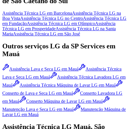
de São Caetano do Sul
Assistência Técnica LG
em Barcelona
Assistência Técnica LG
na
Boa Vista
Assistência Técnica LG
no Centro
Assistência Técnica LG
em Fundação
Assistência Técnica LG
em Olímpico
Assistência
Técnica LG
em Prosperidade
Assistência Técnica LG
na Santa
Maria
Assistência Técnica LG
em São José
Outros serviços
LG
da SP Services
em
Mauá
Assistência Lava e Seca LG
em Mauá
Assistência Técnica
Lava e Seca LG
em Mauá
Assistência Técnica Lavadora LG
em
Mauá
Assistência Técnica Máquina de Lavar LG
em Mauá
Conserto de Lava e Seca LG
em Mauá
Conserto Lavadora LG
em Mauá
Conserto Máquina de Lavar LG
em Mauá
Manutenção Lava e Seca LG
em Mauá
Manutenção Máquina de
Lavar LG
em Mauá
Assistência Técnica
LG
Mauá, São