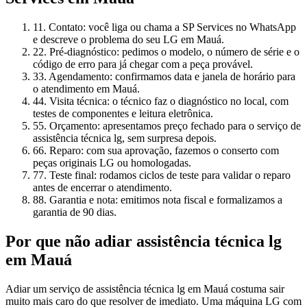
1
1. Contato: você liga ou chama a SP Services no WhatsApp
e descreve o problema do seu LG em Mauá.
2
2. Pré-diagnóstico: pedimos o modelo, o número de série e o
código de erro para já chegar com a peça provável.
3
3. Agendamento: confirmamos data e janela de horário para
o atendimento em Mauá.
4
4. Visita técnica: o técnico faz o diagnóstico no local, com
testes de componentes e leitura eletrônica.
5
5. Orçamento: apresentamos preço fechado para o serviço de
assistência técnica lg, sem surpresa depois.
6
6. Reparo: com sua aprovação, fazemos o conserto com
peças originais LG ou homologadas.
7
7. Teste final: rodamos ciclos de teste para validar o reparo
antes de encerrar o atendimento.
8
8. Garantia e nota: emitimos nota fiscal e formalizamos a
garantia de 90 dias.
Por que não adiar
assistência técnica lg
em Mauá
Adiar um serviço de assistência técnica lg em Mauá costuma sair
muito mais caro do que resolver de imediato. Uma máquina LG com