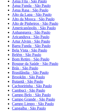
Água Fria
·
São Paulo
Água Funda
·
São Paulo
Água Rasa
·
São Paulo
Alto da Lapa
·
São Paulo
Alto da Mooca
·
São Paulo
Alto de Pinheiros
·
São Paulo
Americanópolis
·
São Paulo
Anhanguera
·
São Paulo
Aricanduva
·
São Paulo
Artur Alvim
·
São Paulo
Barra Funda
·
São Paulo
Bela Vista
·
São Paulo
Belém
·
São Paulo
Bom Retiro
·
São Paulo
Bosque da Saúde
·
São Paulo
Brás
·
São Paulo
Brasilândia
·
São Paulo
Brooklin
·
São Paulo
Butantã
·
São Paulo
Cachoeirinha
·
São Paulo
Cambuci
·
São Paulo
Campo Belo
·
São Paulo
Campo Grande
·
São Paulo
Campo Limpo
·
São Paulo
Cangaíba
·
São Paulo