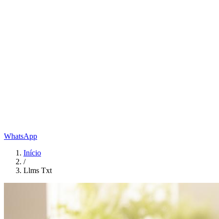
WhatsApp
Início
/
Llms Txt